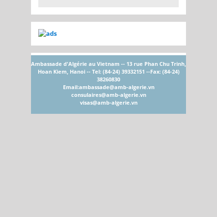
Ambassade d'Algérie au Vietnam -- 13 rue Phan Chu Trinh,
Hoan Kiem, Hanoi -- Tel: (84-24) 39332151 --Fax: (84-24)
38260830
Email:
ambassade@amb-algerie.vn
consulaires@amb-algerie.vn
visas@amb-algerie.vn